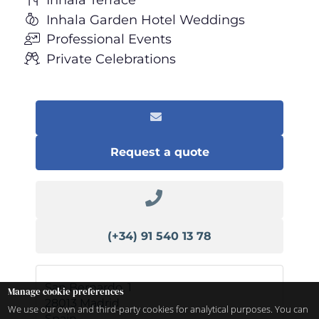
Inhala Garden Hotel Weddings
Professional Events
Private Celebrations
Request a quote
(+34) 91 540 13 78
San Bernardo, 1
Manage cookie preferences
28013
Madrid
We use our own and third-party cookies for analytical purposes. You can
Spain