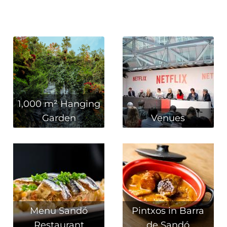
1,000 m² Hanging
Garden
Venues
Menu Sandó
Pintxos in Barra
Restaurant
de Sandó